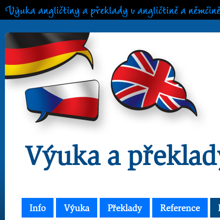
Výuka angličtiny a překlady v angličtině a němčině
Výuka a překlad
Info
Výuka
Překlady
Reference